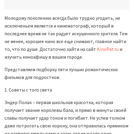
Молодому поколению всегда было трудно угодить, не
исключеньем является и кинематограф, который в
последнее время не так радует искушенного зрителя. Тем
не менее, хорошее кино все еще снимают, главное найти
то, что по душе. Достаточно зайти на сайт
KinoPat.ru
и
изучить киноафишу в вашем городе.
Представляем подборку пяти лучших романтических
фильмов для подростков.
1. Советы с того света
Эндер Полак – первая школьная красотка, которая
получает звание королевы бала, и прямо в минуты своей
славы получает удар током и погибает. Не успев толком
даже потрогать свою корону, она отправилась прямиком
на развилку между раем и адом, где ее ждало одно